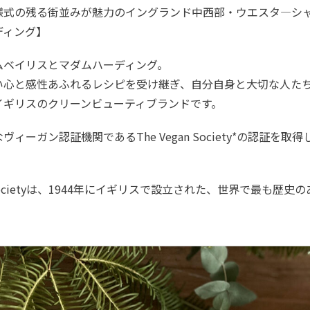
式の残る街並みが魅力のイングランド中西部・ウエスタ―シャー州に拠点
ディング】
ムベイリスとマダムハーディング。
い心と感性あふれるレシピを受け継ぎ、自分自身と大切な人た
イギリスのクリーンビューティブランドです。
ヴィーガン認証機関であるThe Vegan Society*の認証
an Societyは、1944年にイギリスで設立された、世界で最も