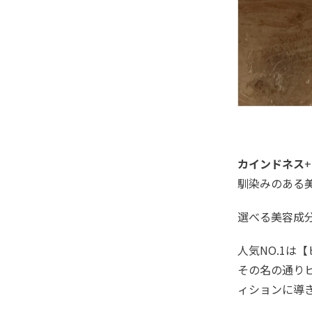
カインドネス
馴染みのある
選べる美容成
人気NO.1は
その名の通り
ィションに導