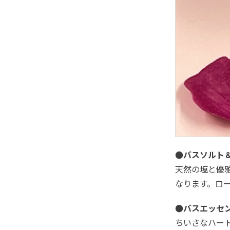
●バスソルト
天然の塩と優
なります。ロ
●バスエッセ
ちいさなハー