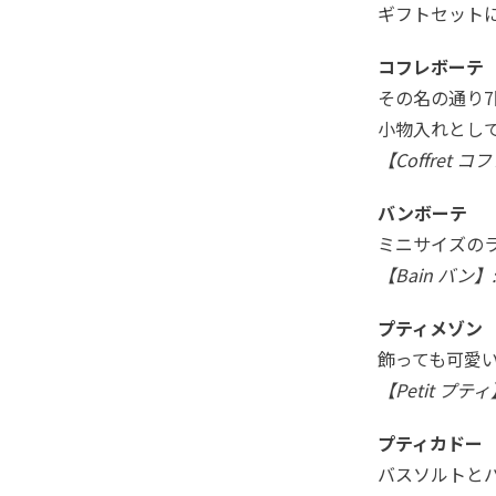
ギフトセット
コフレボーテ
その名の通り
小物入れとし
【Coffret
バンボーテ
ミニサイズの
【Bain バン
プティメゾン
飾っても可愛
【Petit プテ
プティカドー
バスソルトと