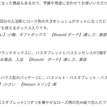
になった商品もあるので、予算や用途に合わせてお使いいただ
7回分の入浴剤とローズ色の大きめシュシュがセットになったビ
ても使えるボックス入りです。
 コフレ】:小箱、ギフトボックス 【Beauté ボーテ】:美しさ、美容
ラウンドボックスに、バスタブレットとバスエッセンスが2個ず
】:お風呂、入浴 【Beauté ボーテ】:美しさ、美容
いハウス型のパッケージに、バスソルト・バスタブレット・バス
ィ】:小さい 【Maison メゾン】:家
バスタブレット1つずつを華やかなローズ柄の包み紙で包んだプ