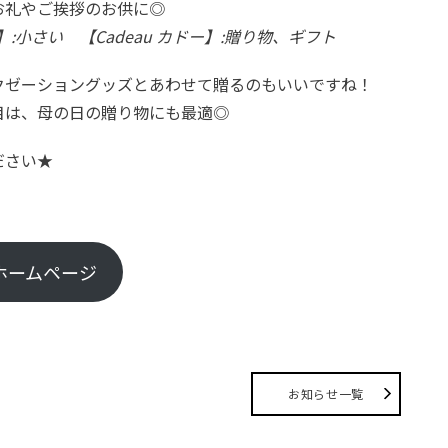
お礼やご挨拶のお供に◎
ティ】:小さい 【Cadeau カドー】:贈り物、ギフト
クゼーショングッズとあわせて贈るのもいいですね！
目は、母の日の贈り物にも最適◎
ださい★
ホームページ
お知らせ一覧