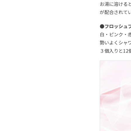
お湯に溶ける
が配合されて
●フロッシュ
白・ピンク・
勢いよくシャ
３個入りと1