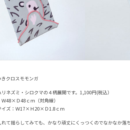
っつきクロスモモンガ
リネズミ・シロクマの４柄展開です。1,100円(税込）
Ｗ48×Ｄ48ｃｍ（対角線）
イズ：Ｗ17×Ｈ20×Ｄ1.8ｃｍ
入れて揺らしてみても、かなり頑丈にくっつくのでなかなか落