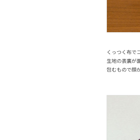
くっつく布で
生地の表裏が
包むもので顔