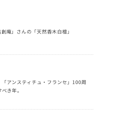
吉創庵」さんの「天然香木白檀」
。「アンスティチュ・フランセ」100周
すべき年。