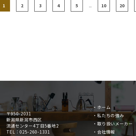
1
2
3
4
5
...
10
20
・ホーム
〒950-2031
・私たちの強み
新潟県新潟市西区
・取り扱いメーカー
流通センター4丁目5番地2
・会社情報
TEL：025-260-1331