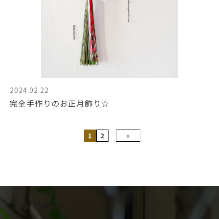
2024.02.22
完全手作りのお正月飾り☆
1
2
»