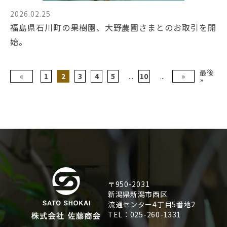
2026.02.25
福島県石川町の果樹園、大野農園さまとのお取引を開
始。
最後
«
1
2
3
4
5
...
10
...
»
»
〒950-2031
新潟県新潟市西区
流通センター4丁目5番地2
TEL：025-260-1331