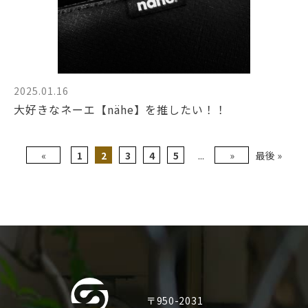
2025.01.16
大好きなネーエ【nähe】を推したい！！
«
1
2
3
4
5
...
»
最後 »
〒950-2031