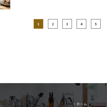
1
2
3
4
5
・ホーム