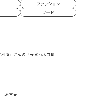
ン
ファッション
フード
吉創庵」さんの「天然香木白檀」
楽しみ方★