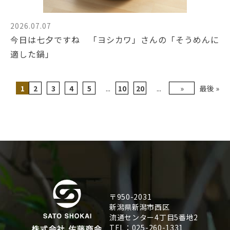
2026.07.07
今日は七夕ですね 「ヨシカワ」さんの「そうめんに
適した鍋」
1
2
3
4
5
...
10
20
...
»
最後 »
〒950-2031
新潟県新潟市西区
流通センター4丁目5番地2
TEL：025-260-1331