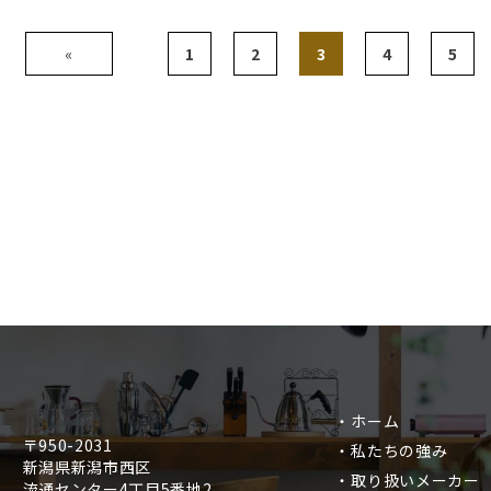
«
1
2
3
4
5
・ホーム
〒950-2031
・私たちの強み
新潟県新潟市西区
・取り扱いメーカー
流通センター4丁目5番地2